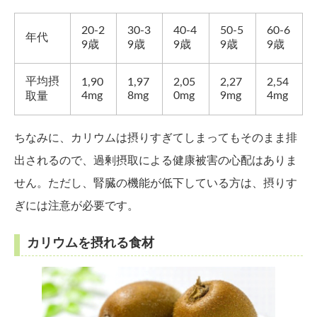
20-2
30-3
40-4
50-5
60-6
年代
9歳
9歳
9歳
9歳
9歳
平均摂
1,90
1,97
2,05
2,27
2,54
4mg
8mg
0mg
9mg
4mg
取量
ちなみに、カリウムは摂りすぎてしまってもそのまま排
出されるので、過剰摂取による健康被害の心配はありま
せん。ただし、腎臓の機能が低下している方は、摂りす
ぎには注意が必要です。
カリウムを摂れる食材